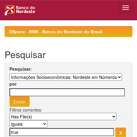
Skip
navigation
DSpace - BNB - Banco do Nordeste do Brasil
Pesquisar
Pesquisar:
por
Filtros correntes: