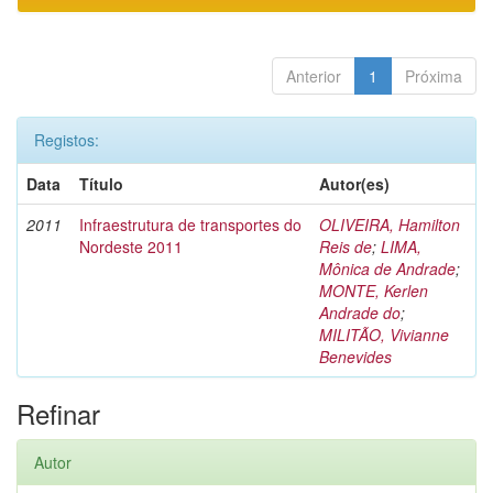
Anterior
1
Próxima
Registos:
Data
Título
Autor(es)
2011
Infraestrutura de transportes do
OLIVEIRA, Hamilton
Nordeste 2011
Reis de
;
LIMA,
Mônica de Andrade
;
MONTE, Kerlen
Andrade do
;
MILITÃO, Vivianne
Benevides
Refinar
Autor