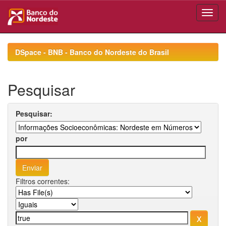
Skip
navigation
DSpace - BNB - Banco do Nordeste do Brasil
Pesquisar
Pesquisar:
por
Filtros correntes: