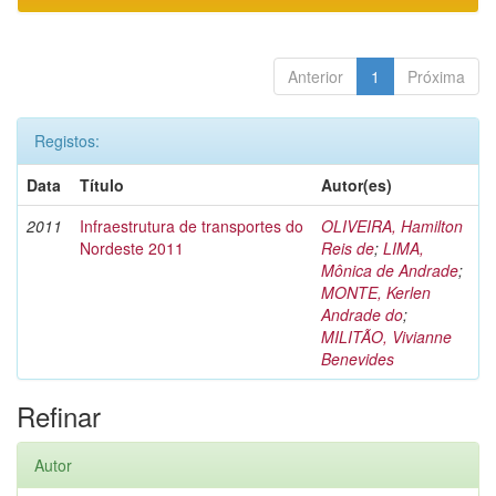
Anterior
1
Próxima
Registos:
Data
Título
Autor(es)
2011
Infraestrutura de transportes do
OLIVEIRA, Hamilton
Nordeste 2011
Reis de
;
LIMA,
Mônica de Andrade
;
MONTE, Kerlen
Andrade do
;
MILITÃO, Vivianne
Benevides
Refinar
Autor