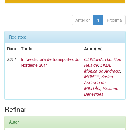
Anterior
1
Próxima
Registos:
Data
Título
Autor(es)
2011
Infraestrutura de transportes do
OLIVEIRA, Hamilton
Nordeste 2011
Reis de
;
LIMA,
Mônica de Andrade
;
MONTE, Kerlen
Andrade do
;
MILITÃO, Vivianne
Benevides
Refinar
Autor