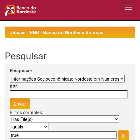
Skip
navigation
DSpace - BNB - Banco do Nordeste do Brasil
Pesquisar
Pesquisar:
por
Filtros correntes: