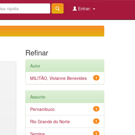
Entrar:
Refinar
Autor
MILITÃO, Vivianne Benevides
1
Assunto
Pernambuco
1
Rio Grande do Norte
1
Sergipe
1