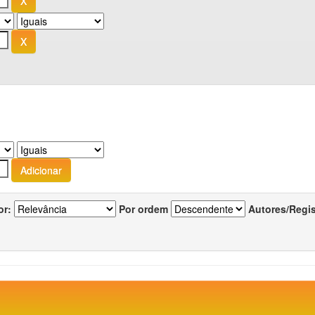
or:
Por ordem
Autores/Regi