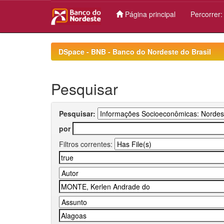
Página principal
Percorrer
Skip
navigation
DSpace - BNB - Banco do Nordeste do Brasil
Pesquisar
Pesquisar:
por
Filtros correntes: