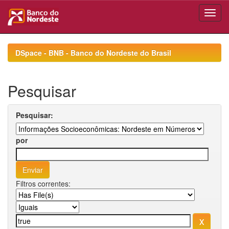
Skip
navigation
DSpace - BNB - Banco do Nordeste do Brasil
Pesquisar
Pesquisar:
por
Filtros correntes: