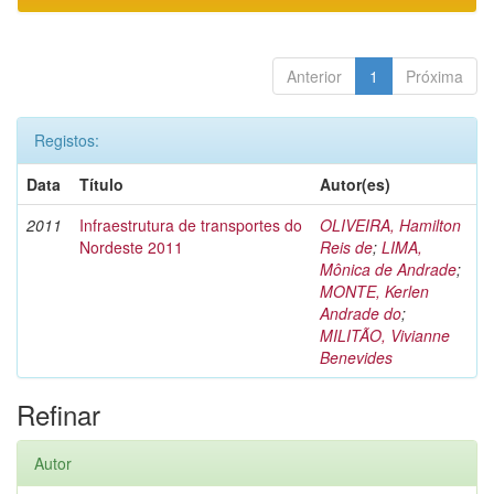
Anterior
1
Próxima
Registos:
Data
Título
Autor(es)
2011
Infraestrutura de transportes do
OLIVEIRA, Hamilton
Nordeste 2011
Reis de
;
LIMA,
Mônica de Andrade
;
MONTE, Kerlen
Andrade do
;
MILITÃO, Vivianne
Benevides
Refinar
Autor