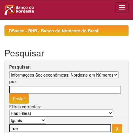
Skip
navigation
DSpace - BNB - Banco do Nordeste do Brasil
Pesquisar
Pesquisar:
por
Filtros correntes: