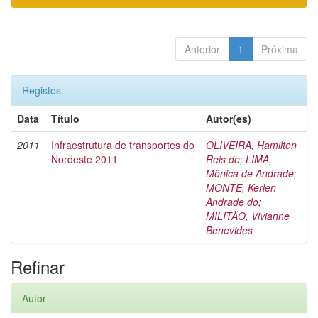
Anterior
1
Próxima
Registos:
Data
Título
Autor(es)
2011
Infraestrutura de transportes do
OLIVEIRA, Hamilton
Nordeste 2011
Reis de
;
LIMA,
Mônica de Andrade
;
MONTE, Kerlen
Andrade do
;
MILITÃO, Vivianne
Benevides
Refinar
Autor