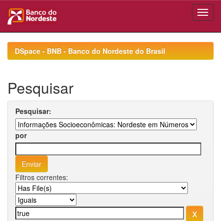
Skip
navigation
DSpace - BNB - Banco do Nordeste do Brasil
Pesquisar
Pesquisar:
por
Filtros correntes: