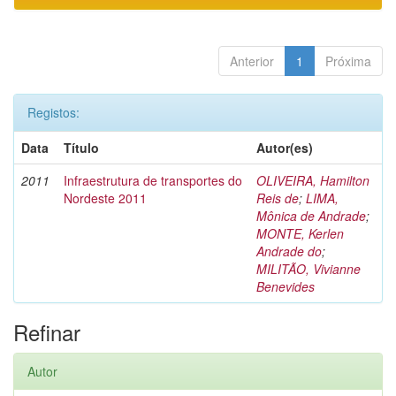
Anterior
1
Próxima
Registos:
Data
Título
Autor(es)
2011
Infraestrutura de transportes do
OLIVEIRA, Hamilton
Nordeste 2011
Reis de
;
LIMA,
Mônica de Andrade
;
MONTE, Kerlen
Andrade do
;
MILITÃO, Vivianne
Benevides
Refinar
Autor