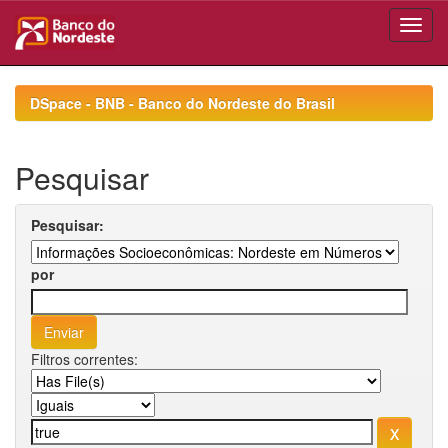
Skip
navigation
DSpace - BNB - Banco do Nordeste do Brasil
Pesquisar
Pesquisar:
por
Filtros correntes: