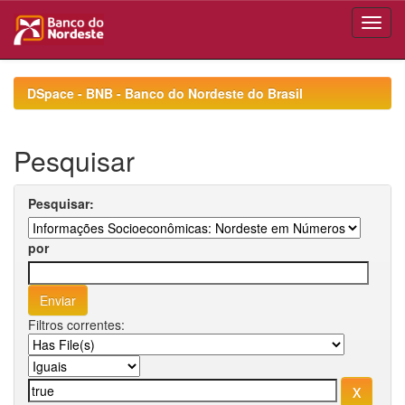
Skip
navigation
DSpace - BNB - Banco do Nordeste do Brasil
Pesquisar
Pesquisar:
por
Filtros correntes: