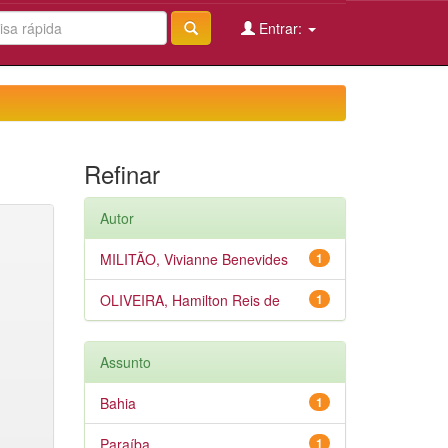
Entrar:
Refinar
Autor
MILITÃO, Vivianne Benevides
1
OLIVEIRA, Hamilton Reis de
1
Assunto
Bahia
1
Paraíba
1