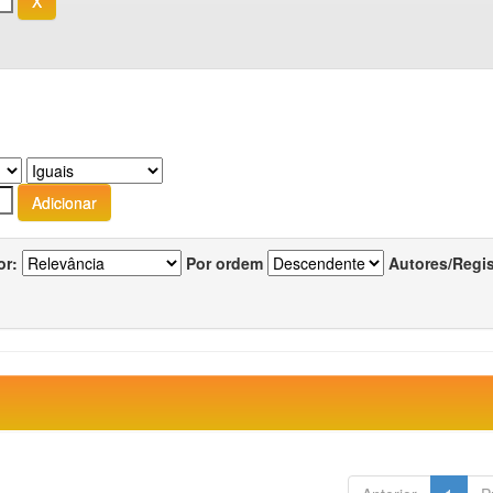
or:
Por ordem
Autores/Regi