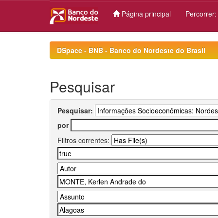
Página principal
Percorrer
Skip
navigation
DSpace - BNB - Banco do Nordeste do Brasil
Pesquisar
Pesquisar:
por
Filtros correntes: