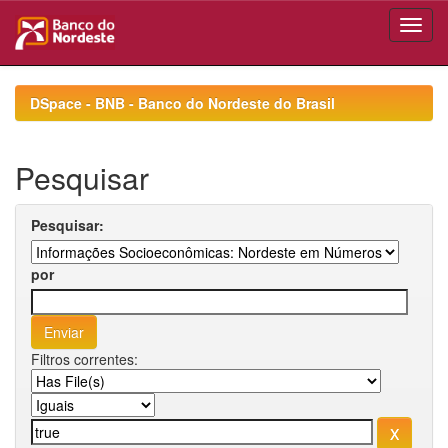
Skip
navigation
DSpace - BNB - Banco do Nordeste do Brasil
Pesquisar
Pesquisar:
por
Filtros correntes: