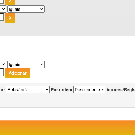
or:
Por ordem
Autores/Regi