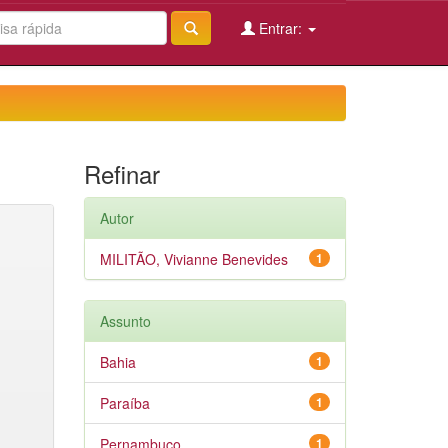
Entrar:
Refinar
Autor
MILITÃO, Vivianne Benevides
1
Assunto
Bahia
1
Paraíba
1
Pernambuco
1