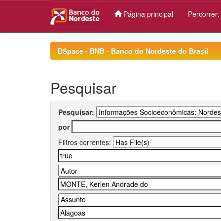
Página principal
Percorrer
Skip
navigation
DSpace - BNB - Banco do Nordeste do Brasil
Pesquisar
Pesquisar:
por
Filtros correntes: