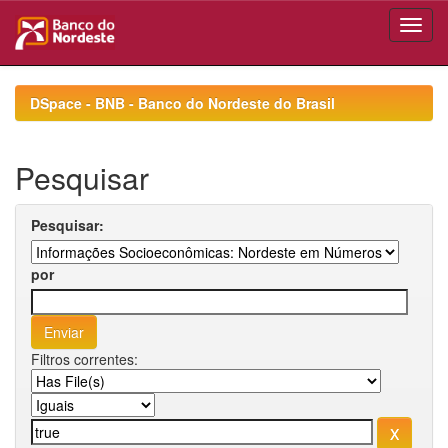
Skip
navigation
DSpace - BNB - Banco do Nordeste do Brasil
Pesquisar
Pesquisar:
por
Filtros correntes: