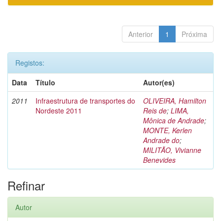
Anterior
1
Próxima
Registos:
Data
Título
Autor(es)
2011
Infraestrutura de transportes do
OLIVEIRA, Hamilton
Nordeste 2011
Reis de
;
LIMA,
Mônica de Andrade
;
MONTE, Kerlen
Andrade do
;
MILITÃO, Vivianne
Benevides
Refinar
Autor