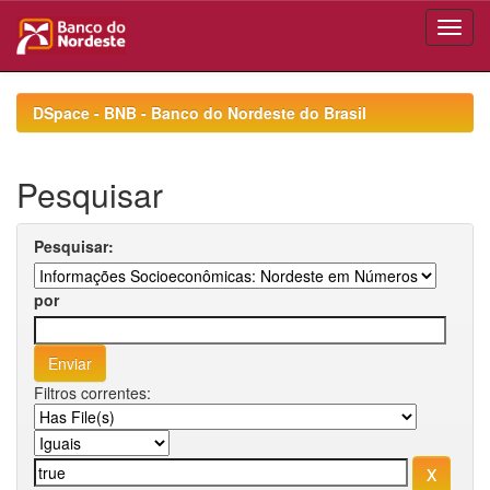
Skip
navigation
DSpace - BNB - Banco do Nordeste do Brasil
Pesquisar
Pesquisar:
por
Filtros correntes: