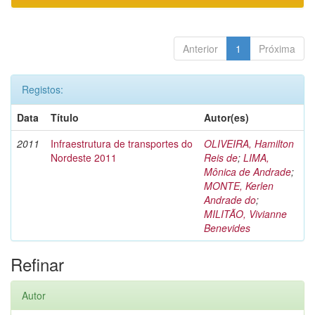
Anterior
1
Próxima
Registos:
Data
Título
Autor(es)
2011
Infraestrutura de transportes do
OLIVEIRA, Hamilton
Nordeste 2011
Reis de
;
LIMA,
Mônica de Andrade
;
MONTE, Kerlen
Andrade do
;
MILITÃO, Vivianne
Benevides
Refinar
Autor