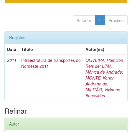
Anterior
1
Próxima
Registos:
Data
Título
Autor(es)
2011
Infraestrutura de transportes do
OLIVEIRA, Hamilton
Nordeste 2011
Reis de
;
LIMA,
Mônica de Andrade
;
MONTE, Kerlen
Andrade do
;
MILITÃO, Vivianne
Benevides
Refinar
Autor