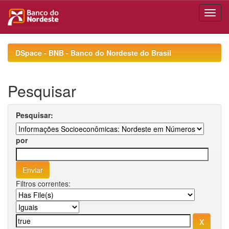
Skip
navigation
DSpace - BNB - Banco do Nordeste do Brasil
Pesquisar
Pesquisar:
por
Filtros correntes: