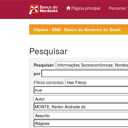
Página principal
Percorrer
Skip
navigation
DSpace - BNB - Banco do Nordeste do Brasil
Pesquisar
Pesquisar:
por
Filtros correntes: