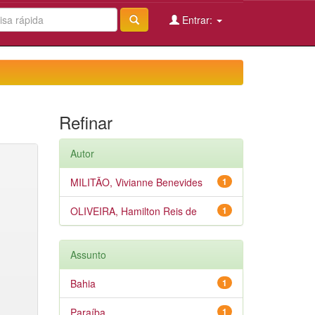
Entrar:
Refinar
Autor
MILITÃO, Vivianne Benevides
1
OLIVEIRA, Hamilton Reis de
1
Assunto
Bahia
1
Paraíba
1