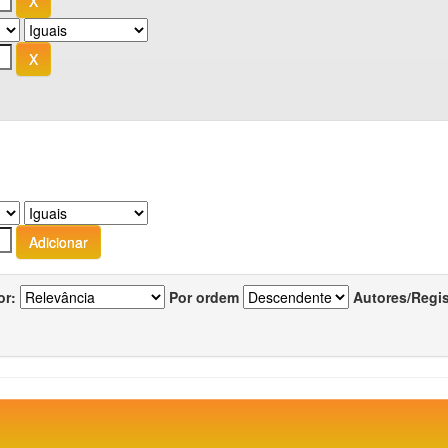
or:
Por ordem
Autores/Regi