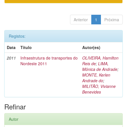
Anterior
1
Próxima
Registos:
Data
Título
Autor(es)
2011
Infraestrutura de transportes do
OLIVEIRA, Hamilton
Nordeste 2011
Reis de
;
LIMA,
Mônica de Andrade
;
MONTE, Kerlen
Andrade do
;
MILITÃO, Vivianne
Benevides
Refinar
Autor