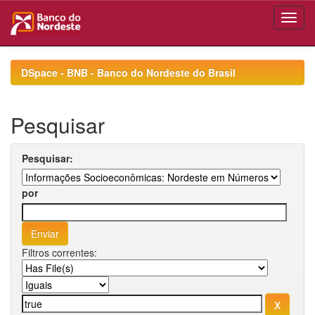
Skip
navigation
DSpace - BNB - Banco do Nordeste do Brasil
Pesquisar
Pesquisar:
por
Filtros correntes: