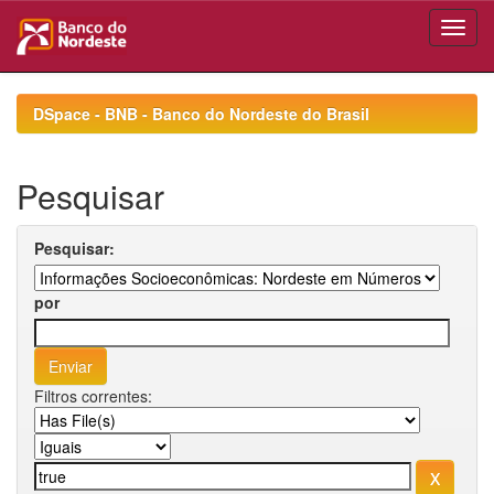
Skip
navigation
DSpace - BNB - Banco do Nordeste do Brasil
Pesquisar
Pesquisar:
por
Filtros correntes: