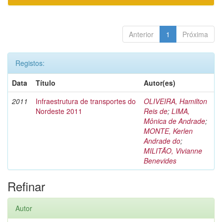
Anterior
1
Próxima
Registos:
Data
Título
Autor(es)
2011
Infraestrutura de transportes do
OLIVEIRA, Hamilton
Nordeste 2011
Reis de
;
LIMA,
Mônica de Andrade
;
MONTE, Kerlen
Andrade do
;
MILITÃO, Vivianne
Benevides
Refinar
Autor