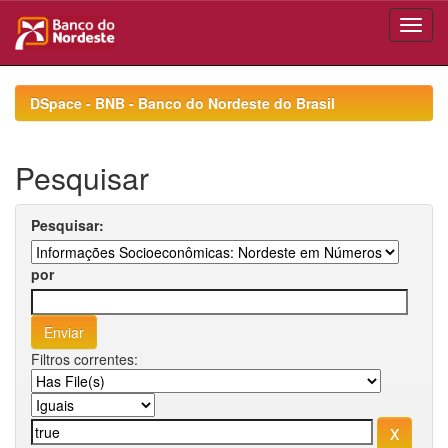
Skip
navigation
DSpace - BNB - Banco do Nordeste do Brasil
Pesquisar
Pesquisar:
por
Filtros correntes: