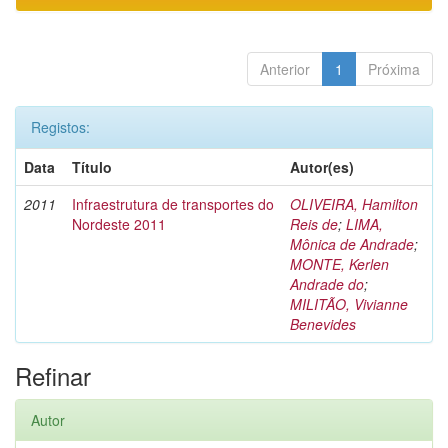
Anterior
1
Próxima
Registos:
Data
Título
Autor(es)
2011
Infraestrutura de transportes do
OLIVEIRA, Hamilton
Nordeste 2011
Reis de
;
LIMA,
Mônica de Andrade
;
MONTE, Kerlen
Andrade do
;
MILITÃO, Vivianne
Benevides
Refinar
Autor