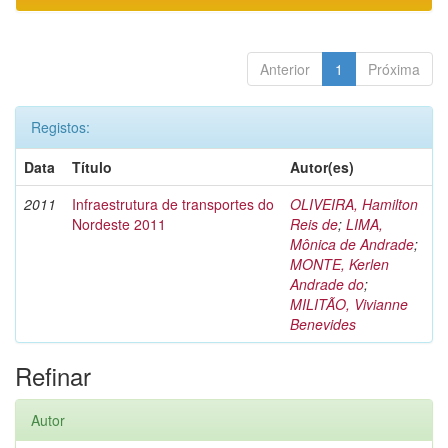
Anterior
1
Próxima
Registos:
Data
Título
Autor(es)
2011
Infraestrutura de transportes do
OLIVEIRA, Hamilton
Nordeste 2011
Reis de
;
LIMA,
Mônica de Andrade
;
MONTE, Kerlen
Andrade do
;
MILITÃO, Vivianne
Benevides
Refinar
Autor