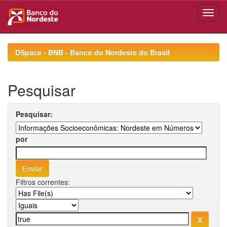
Skip
navigation
DSpace - BNB - Banco do Nordeste do Brasil
Pesquisar
Pesquisar:
por
Filtros correntes: