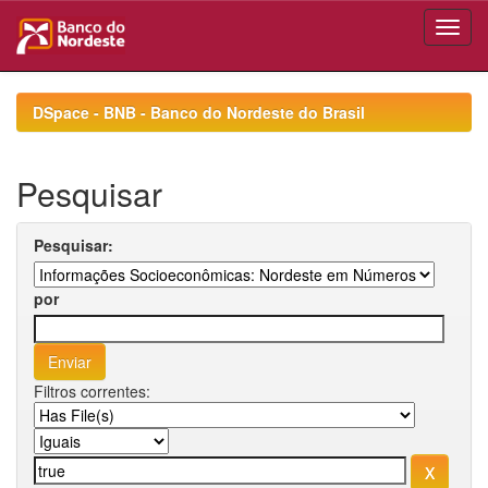
Skip
navigation
DSpace - BNB - Banco do Nordeste do Brasil
Pesquisar
Pesquisar:
por
Filtros correntes: