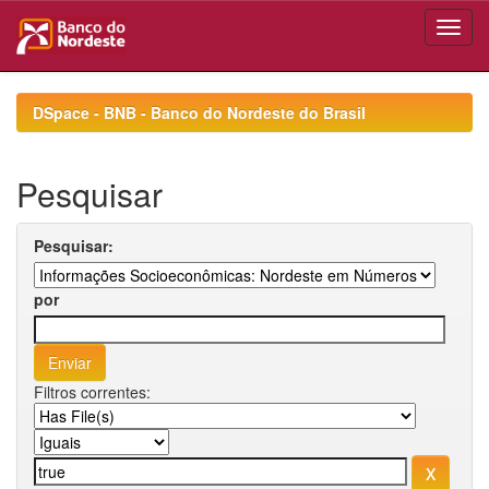
Skip
navigation
DSpace - BNB - Banco do Nordeste do Brasil
Pesquisar
Pesquisar:
por
Filtros correntes: