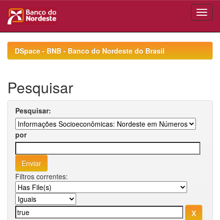
Skip
navigation
DSpace - BNB - Banco do Nordeste do Brasil
Pesquisar
Pesquisar:
por
Filtros correntes: