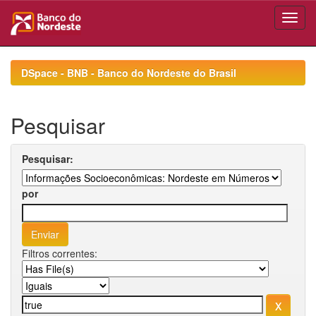
Skip
navigation
DSpace - BNB - Banco do Nordeste do Brasil
Pesquisar
Pesquisar:
por
Filtros correntes: