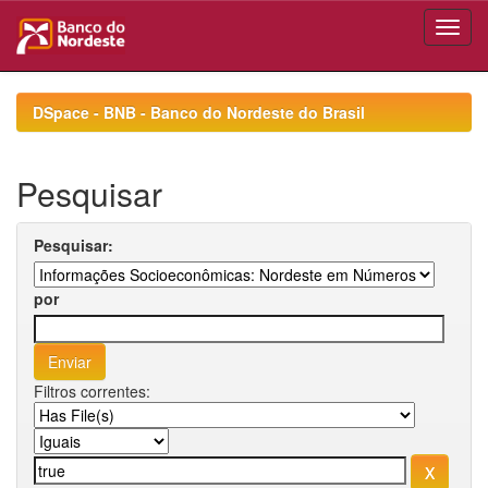
Skip
navigation
DSpace - BNB - Banco do Nordeste do Brasil
Pesquisar
Pesquisar:
por
Filtros correntes: