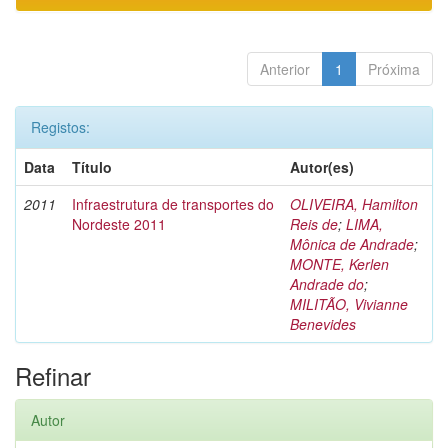
Anterior
1
Próxima
Registos:
Data
Título
Autor(es)
2011
Infraestrutura de transportes do
OLIVEIRA, Hamilton
Nordeste 2011
Reis de
;
LIMA,
Mônica de Andrade
;
MONTE, Kerlen
Andrade do
;
MILITÃO, Vivianne
Benevides
Refinar
Autor