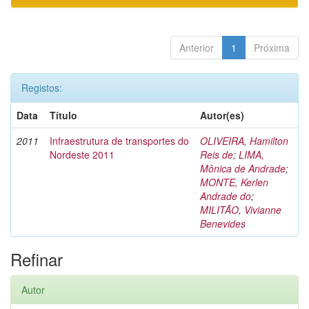
Anterior
1
Próxima
Registos:
Data
Título
Autor(es)
2011
Infraestrutura de transportes do
OLIVEIRA, Hamilton
Nordeste 2011
Reis de
;
LIMA,
Mônica de Andrade
;
MONTE, Kerlen
Andrade do
;
MILITÃO, Vivianne
Benevides
Refinar
Autor