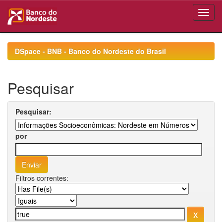
Skip
navigation
DSpace - BNB - Banco do Nordeste do Brasil
Pesquisar
Pesquisar:
por
Filtros correntes: