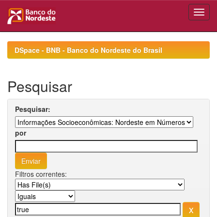
Skip
navigation
DSpace - BNB - Banco do Nordeste do Brasil
Pesquisar
Pesquisar:
por
Filtros correntes: