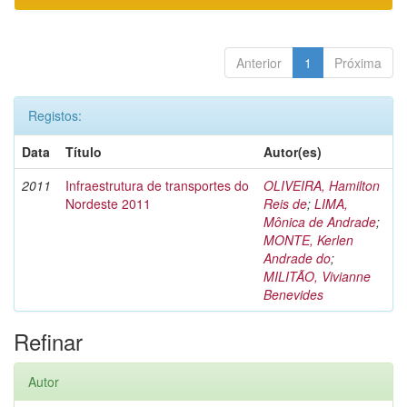
Anterior
1
Próxima
Registos:
Data
Título
Autor(es)
2011
Infraestrutura de transportes do
OLIVEIRA, Hamilton
Nordeste 2011
Reis de
;
LIMA,
Mônica de Andrade
;
MONTE, Kerlen
Andrade do
;
MILITÃO, Vivianne
Benevides
Refinar
Autor