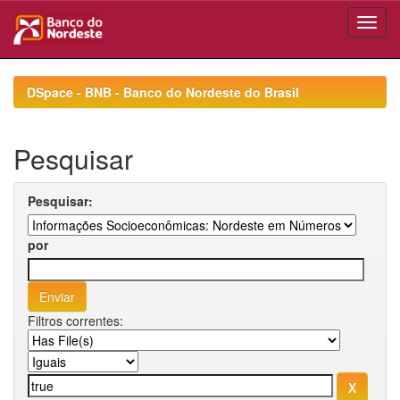
Skip
navigation
DSpace - BNB - Banco do Nordeste do Brasil
Pesquisar
Pesquisar:
por
Filtros correntes: