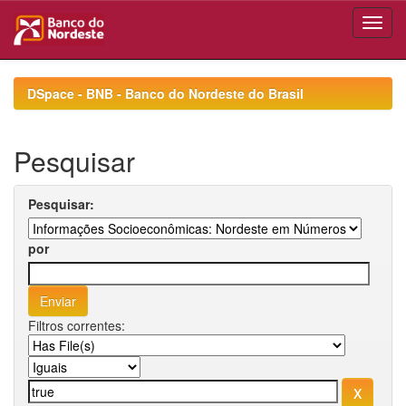
Skip
navigation
DSpace - BNB - Banco do Nordeste do Brasil
Pesquisar
Pesquisar:
por
Filtros correntes: