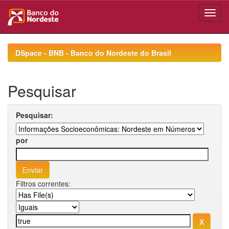
Skip
navigation
DSpace - BNB - Banco do Nordeste do Brasil
Pesquisar
Pesquisar:
por
Filtros correntes: