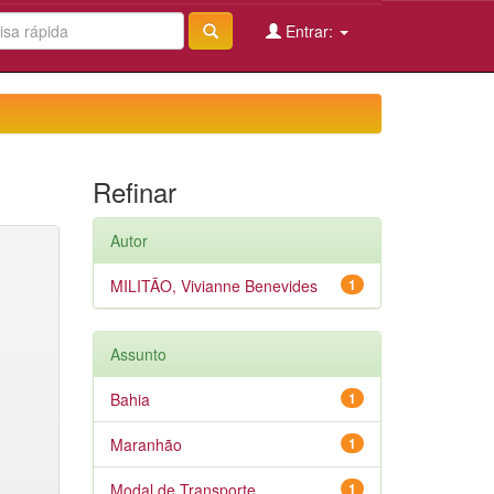
Entrar:
Refinar
Autor
MILITÃO, Vivianne Benevides
1
Assunto
Bahia
1
Maranhão
1
Modal de Transporte
1