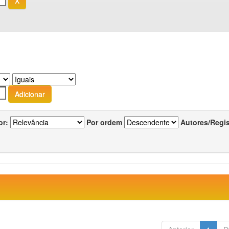
or:
Por ordem
Autores/Regi