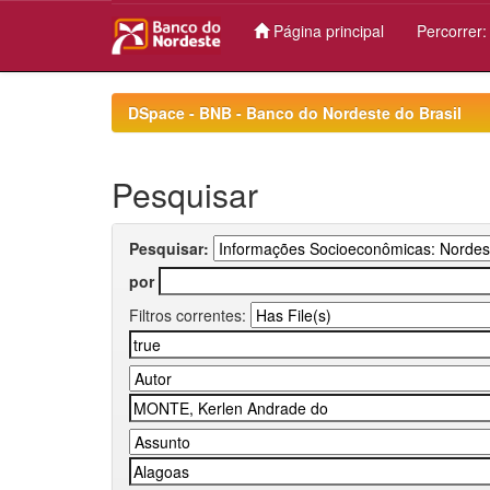
Página principal
Percorrer
Skip
navigation
DSpace - BNB - Banco do Nordeste do Brasil
Pesquisar
Pesquisar:
por
Filtros correntes: