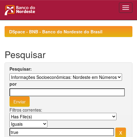
Skip
navigation
DSpace - BNB - Banco do Nordeste do Brasil
Pesquisar
Pesquisar:
por
Filtros correntes: