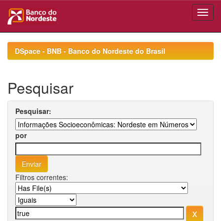
Skip
navigation
DSpace - BNB - Banco do Nordeste do Brasil
Pesquisar
Pesquisar:
por
Filtros correntes: