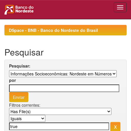
Skip
navigation
DSpace - BNB - Banco do Nordeste do Brasil
Pesquisar
Pesquisar:
por
Filtros correntes: