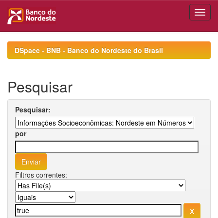
Skip
navigation
DSpace - BNB - Banco do Nordeste do Brasil
Pesquisar
Pesquisar:
por
Filtros correntes: