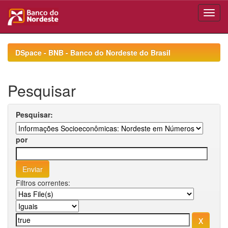
Skip
navigation
DSpace - BNB - Banco do Nordeste do Brasil
Pesquisar
Pesquisar:
por
Filtros correntes: