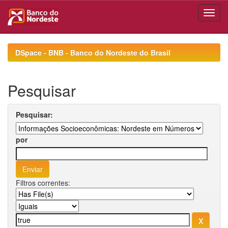
Skip
navigation
DSpace - BNB - Banco do Nordeste do Brasil
Pesquisar
Pesquisar:
por
Filtros correntes: