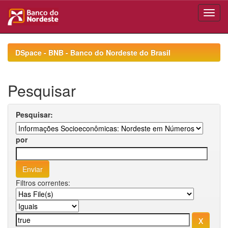
Skip
navigation
DSpace - BNB - Banco do Nordeste do Brasil
Pesquisar
Pesquisar:
por
Filtros correntes: