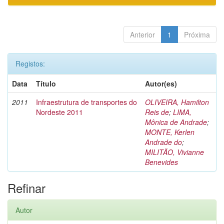
Anterior
1
Próxima
Registos:
Data
Título
Autor(es)
2011
Infraestrutura de transportes do
OLIVEIRA, Hamilton
Nordeste 2011
Reis de
;
LIMA,
Mônica de Andrade
;
MONTE, Kerlen
Andrade do
;
MILITÃO, Vivianne
Benevides
Refinar
Autor