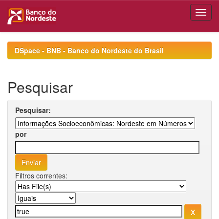
Skip
navigation
DSpace - BNB - Banco do Nordeste do Brasil
Pesquisar
Pesquisar:
por
Filtros correntes: