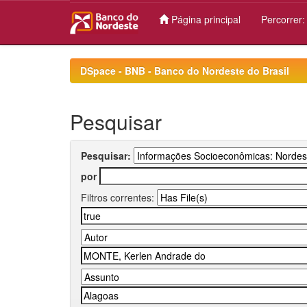
Página principal
Percorrer
Skip
navigation
DSpace - BNB - Banco do Nordeste do Brasil
Pesquisar
Pesquisar:
por
Filtros correntes: