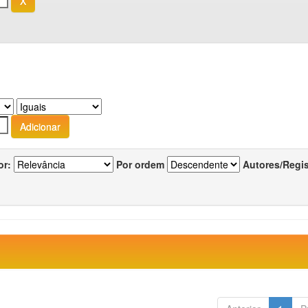
or:
Por ordem
Autores/Regi