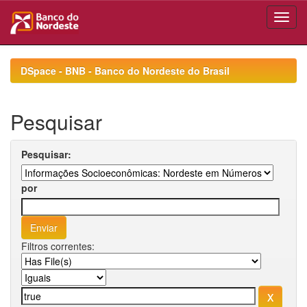
Skip
navigation
DSpace - BNB - Banco do Nordeste do Brasil
Pesquisar
Pesquisar:
por
Filtros correntes: