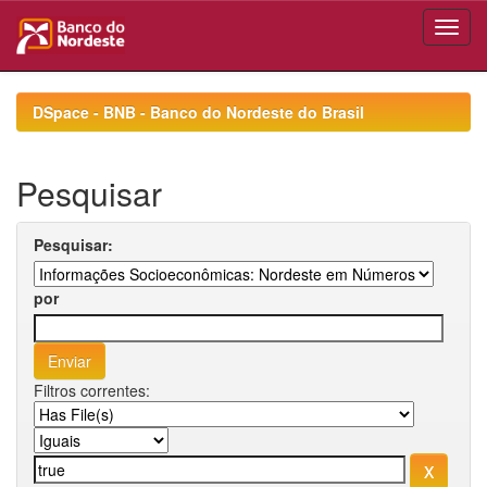
Skip
navigation
DSpace - BNB - Banco do Nordeste do Brasil
Pesquisar
Pesquisar:
por
Filtros correntes: