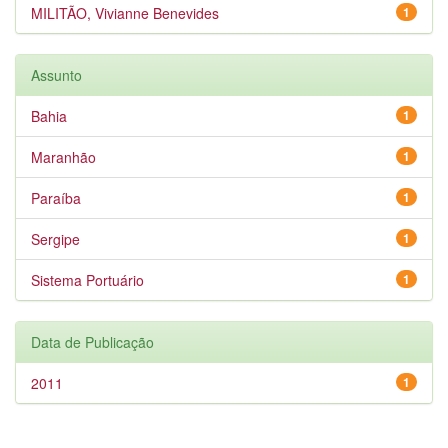
MILITÃO, Vivianne Benevides
1
Assunto
Bahia
1
Maranhão
1
Paraíba
1
Sergipe
1
Sistema Portuário
1
Data de Publicação
2011
1