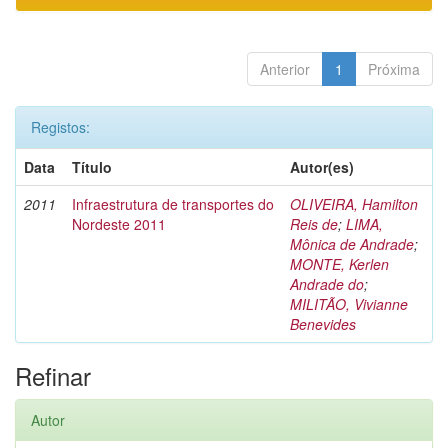
Anterior
1
Próxima
Registos:
Data
Título
Autor(es)
2011
Infraestrutura de transportes do
OLIVEIRA, Hamilton
Nordeste 2011
Reis de
;
LIMA,
Mônica de Andrade
;
MONTE, Kerlen
Andrade do
;
MILITÃO, Vivianne
Benevides
Refinar
Autor