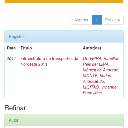
Anterior
1
Próxima
Registos:
Data
Título
Autor(es)
2011
Infraestrutura de transportes do
OLIVEIRA, Hamilton
Nordeste 2011
Reis de
;
LIMA,
Mônica de Andrade
;
MONTE, Kerlen
Andrade do
;
MILITÃO, Vivianne
Benevides
Refinar
Autor