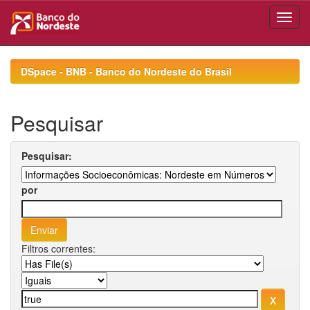
Skip
navigation
DSpace - BNB - Banco do Nordeste do Brasil
Pesquisar
Pesquisar:
por
Filtros correntes: