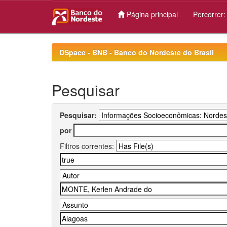
Página principal
Percorrer
Skip
navigation
DSpace - BNB - Banco do Nordeste do Brasil
Pesquisar
Pesquisar:
por
Filtros correntes: