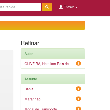
Entrar:
Refinar
Autor
OLIVEIRA, Hamilton Reis de
1
Assunto
Bahia
1
Maranhão
1
Modal de Transporte
1