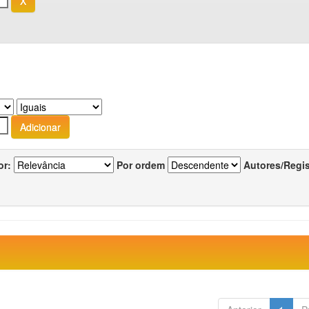
or:
Por ordem
Autores/Regi