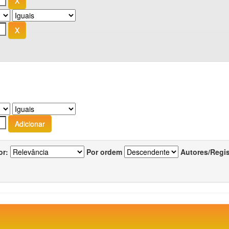
or:
Por ordem
Autores/Regi