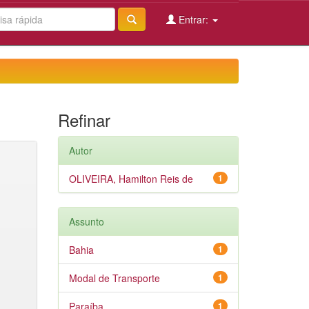
Entrar:
Refinar
Autor
OLIVEIRA, Hamilton Reis de
1
Assunto
Bahia
1
Modal de Transporte
1
Paraíba
1