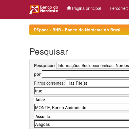
Página principal
Percorrer
Skip
navigation
DSpace - BNB - Banco do Nordeste do Brasil
Pesquisar
Pesquisar:
por
Filtros correntes: