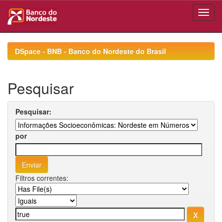
Skip
navigation
DSpace - BNB - Banco do Nordeste do Brasil
Pesquisar
Pesquisar:
por
Filtros correntes: