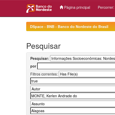
Página principal
Percorrer
Skip
navigation
DSpace - BNB - Banco do Nordeste do Brasil
Pesquisar
Pesquisar:
por
Filtros correntes: