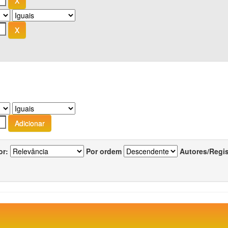
or:
Por ordem
Autores/Regi