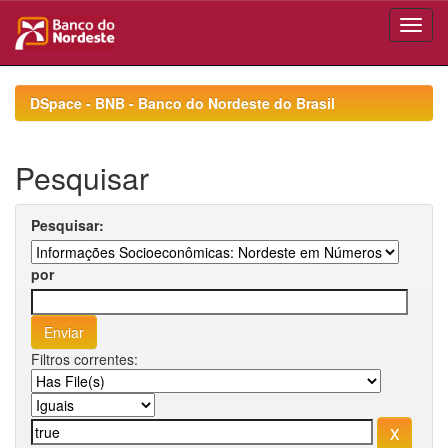
Skip
navigation
DSpace - BNB - Banco do Nordeste do Brasil
Pesquisar
Pesquisar:
por
Filtros correntes: