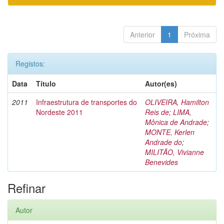
Anterior
1
Próxima
Registos:
Data
Título
Autor(es)
2011
Infraestrutura de transportes do
OLIVEIRA, Hamilton
Nordeste 2011
Reis de
;
LIMA,
Mônica de Andrade
;
MONTE, Kerlen
Andrade do
;
MILITÃO, Vivianne
Benevides
Refinar
Autor