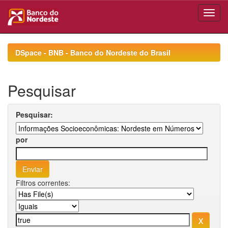
Skip
navigation
DSpace - BNB - Banco do Nordeste do Brasil
Pesquisar
Pesquisar:
por
Filtros correntes: