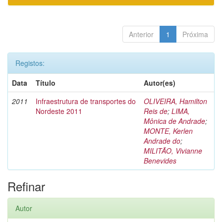
Anterior
1
Próxima
Registos:
Data
Título
Autor(es)
2011
Infraestrutura de transportes do
OLIVEIRA, Hamilton
Nordeste 2011
Reis de
;
LIMA,
Mônica de Andrade
;
MONTE, Kerlen
Andrade do
;
MILITÃO, Vivianne
Benevides
Refinar
Autor