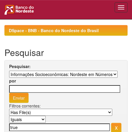
Skip
navigation
DSpace - BNB - Banco do Nordeste do Brasil
Pesquisar
Pesquisar:
por
Filtros correntes: